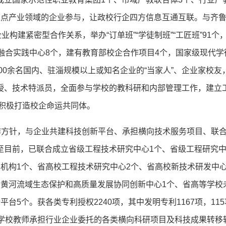
重点产业领域的企业参与，让政校行企四方信息互通互联。与齐
构建紧密型合作关系，举办“订单班”“学徒制班”“工匠班”91个
融合实践中心8个，建有教育部校企合作项目4个，国家级现代学
00余名国内、驻淄规模以上或知名企业的“当家人”、企业家校友
授、技术特派员，全面参与学校的教科研和内部管理工作，建立
，积极打造校企命运共同体。
作方针，与企业共建科技创新平台、承担横向技术服务项目、联
至目前，已联合成立省级工程技术研究中心1个、省级工程研究中
机构1个、省高校工程技术研究中心2个、省高校新技术研发中心
务黄河流域生态保护和高质量发展协同创新中心1个、省高等学校
台5个。获各类专利授权2240项，其中发明专利1167项，11
，学校教师承担行业企业委托的各类横向科研项目及科技成果转移