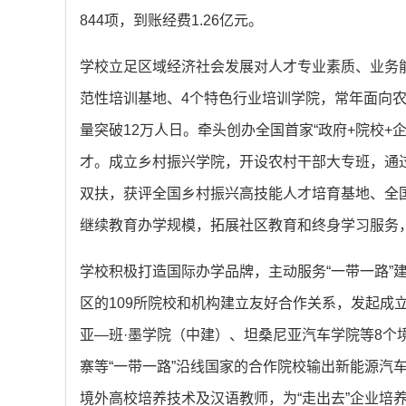
844项，到账经费1.26亿元。
学校立足区域经济社会发展对人才专业素质、业务
范性培训基地、4个特色行业培训学院，常年面向
量突破12万人日。牵头创办全国首家“政府+院校+
才。成立乡村振兴学院，开设农村干部大专班，通
双扶，获评全国乡村振兴高技能人才培育基地、全
继续教育办学规模，拓展社区教育和终身学习服务
学校积极打造国际办学品牌，主动服务“一带一路”建
区的109所院校和机构建立友好合作关系，发起成
亚—班·墨学院（中建）、坦桑尼亚汽车学院等8个
寨等“一带一路”沿线国家的合作院校输出新能源汽车
境外高校培养技术及汉语教师，为“走出去”企业培养