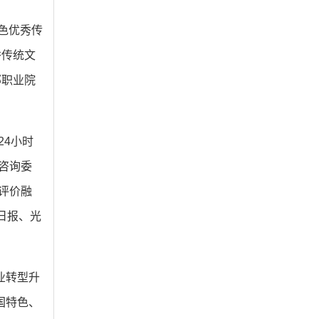
色优秀传
秀传统文
部职业院
24小时
咨询委
评价融
日报、光
业转型升
国特色、