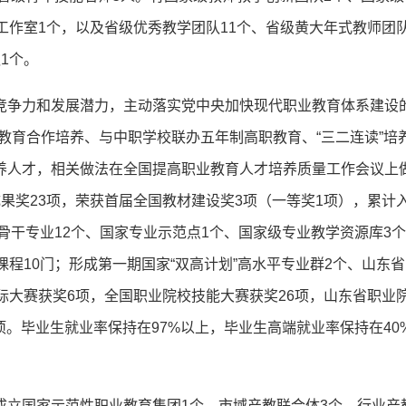
工作室1个，以及省级优秀教学团队11个、省级黄大年式教师团
1个。
竞争力和发展潜力，主动落实党中央加快现代职业教育体系建设
师教育合作培养、与中职学校联办五年制高职教育、“三二连读”培
养人才，相关做法在全国提高职业教育人才培养质量工作会议上
果奖23项，荣获首届全国教材建设奖3项（一等奖1项），累计
家骨干专业12个、国家专业示范点1个、国家级专业教学资源库3
程10门；形成第一期国家“双高计划”高水平专业群2个、山东
际大赛获奖6项，全国职业院校技能大赛获奖26项，山东省职业
余项。毕业生就业率保持在97%以上，毕业生高端就业率保持在40
成立国家示范性职业教育集团1个、市域产教联合体3个、行业产